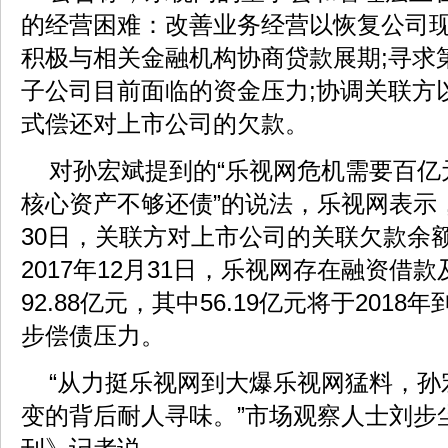
的经营困难：改善业务经营以恢复公司现
积极与相关金融机构协商贷款展期;寻求
子公司目前面临的资金压力;协调关联方
式偿还对上市公司的欠款。
对孙宏斌提到的“乐视网危机需要百亿
核心资产不够还债”的说法，乐视网表示，截
30日，关联方对上市公司的关联欠款余额达
2017年12月31日，乐视网存在融资借
92.88亿元，其中56.19亿元将于201
步偿债压力。
“从力挺乐视网到大爆乐视网猛料，孙宏
变的背后耐人寻味。”市场观察人士刘步