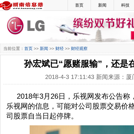
首页
新闻
科技
当前位置：
首页
>>
新闻
>>
财经
>>
财经观察
孙宏斌已“愿赌服输”，还是
2018-4-3 17:11:43 新闻来源
2018年3月26日，乐视网发布公告
乐视网的信息，可能对公司股票交易价
司股票自当日起停牌。