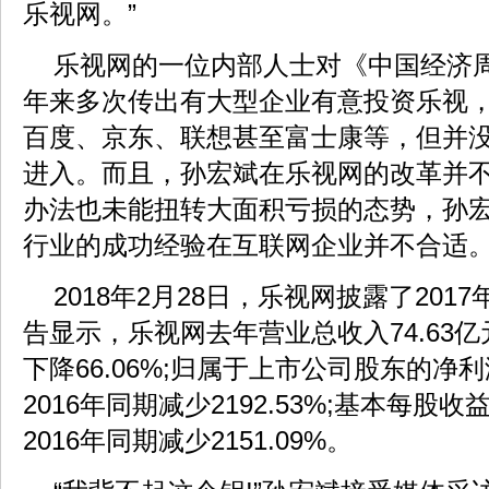
乐视网。”
乐视网的一位内部人士对《中国经济
年来多次传出有大型企业有意投资乐视
百度、京东、联想甚至富士康等，但并
进入。而且，孙宏斌在乐视网的改革并
办法也未能扭转大面积亏损的态势，孙
行业的成功经验在互联网企业并不合适
2018年2月28日，乐视网披露了201
告显示，乐视网去年营业总收入74.63亿
下降66.06%;归属于上市公司股东的净利
2016年同期减少2192.53%;基本每股收益
2016年同期减少2151.09%。