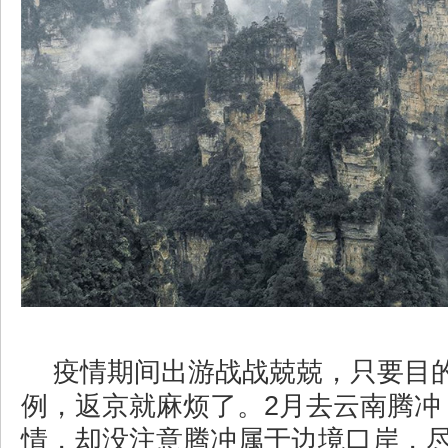
疫情期间出游战战兢兢，只要目
例，返京就麻烦了。2月去云南腾冲
情，却没注意腾冲属于边境口岸，