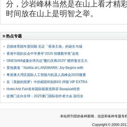
分，沙岩峰林当然是在山上看才精彩
时间放在山上是明智之举。
热点专题
启德体育园年度回顾 见证「香港主场」的诞生与城
香港中国妇女会中学勇夺“2025 恒隆数学奖”金奖
ONESIAM诚邀全球共赴"魔幻庆典2025" 横跨曼谷五大
置地廣塲「Noëlia at LANDMARK: Joy Begins with
粤港澳大湾区国际人工智能与机器人高峰会2025隆重
在《美丽的噩梦》中的精彩时刻BXG 伴随 VIP EXTRA
Hotel Artz Fair发布国际级展览阵容 Basquiat传世
從澳门走向全球：2025澳门国际创作者大会 连结全
本站所刊登的各种新闻﹑信息和各种专题专
Copyright © 2000-201