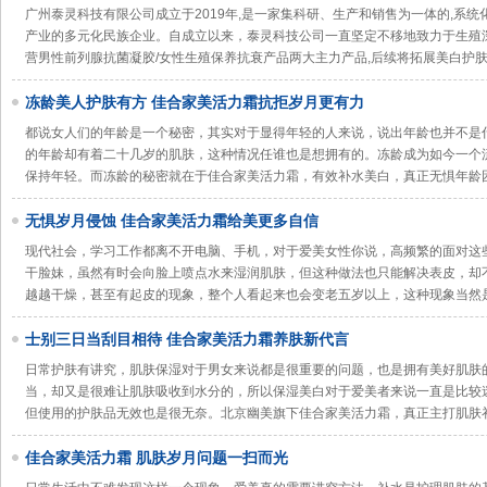
广州泰灵科技有限公司成立于2019年,是一家集科研、生产和销售为一体的,系统
产业的多元化民族企业。自成立以来，泰灵科技公司一直坚定不移地致力于生殖
营男性前列腺抗菌凝胶/女性生殖保养抗衰产品两大主力产品,后续将拓展美白护
冻龄美人护肤有方 佳合家美活力霜抗拒岁月更有力
都说女人们的年龄是一个秘密，其实对于显得年轻的人来说，说出年龄也并不是
的年龄却有着二十几岁的肌肤，这种情况任谁也是想拥有的。冻龄成为如今一个
保持年轻。而冻龄的秘密就在于佳合家美活力霜，有效补水美白，真正无惧年龄困
无惧岁月侵蚀 佳合家美活力霜给美更多自信
现代社会，学习工作都离不开电脑、手机，对于爱美女性你说，高频繁的面对这
干脸妹，虽然有时会向脸上喷点水来湿润肌肤，但这种做法也只能解决表皮，却
越越干燥，甚至有起皮的现象，整个人看起来也会变老五岁以上，这种现象当然
士别三日当刮目相待 佳合家美活力霜养肤新代言
日常护肤有讲究，肌肤保湿对于男女来说都是很重要的问题，也是拥有美好肌肤
当，却又是很难让肌肤吸收到水分的，所以保湿美白对于爱美者来说一直是比较
但使用的护肤品无效也是很无奈。北京幽美旗下佳合家美活力霜，真正主打肌肤
佳合家美活力霜 肌肤岁月问题一扫而光