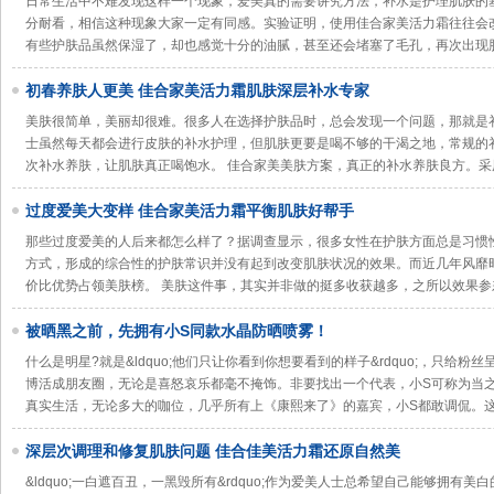
日常生活中不难发现这样一个现象，爱美真的需要讲究方法，补水是护理肌肤的
分耐看，相信这种现象大家一定有同感。实验证明，使用佳合家美活力霜往往会
有些护肤品虽然保湿了，却也感觉十分的油腻，甚至还会堵塞了毛孔，再次出现
初春养肤人更美 佳合家美活力霜肌肤深层补水专家
美肤很简单，美丽却很难。很多人在选择护肤品时，总会发现一个问题，那就是
士虽然每天都会进行皮肤的补水护理，但肌肤更要是喝不够的干渴之地，常规的
次补水养肤，让肌肤真正喝饱水。 佳合家美美肤方案，真正的补水养肤良方。采
过度爱美大变样 佳合家美活力霜平衡肌肤好帮手
那些过度爱美的人后来都怎么样了？据调查显示，很多女性在护肤方面总是习惯性
方式，形成的综合性的护肤常识并没有起到改变肌肤状况的效果。而近几年风靡
价比优势占领美肤榜。 美肤这件事，其实并非做的挺多收获越多，之所以效果参
被晒黑之前，先拥有小S同款水晶防晒喷雾！
什么是明星?就是&ldquo;他们只让你看到你想要看到的样子&rdquo;，只给
博活成朋友圈，无论是喜怒哀乐都毫不掩饰。非要找出一个代表，小S可称为当
真实生活，无论多大的咖位，几乎所有上《康熙来了》的嘉宾，小S都敢调侃。
深层次调理和修复肌肤问题 佳合佳美活力霜还原自然美
&ldquo;一白遮百丑，一黑毁所有&rdquo;作为爱美人士总希望自己能够拥有美