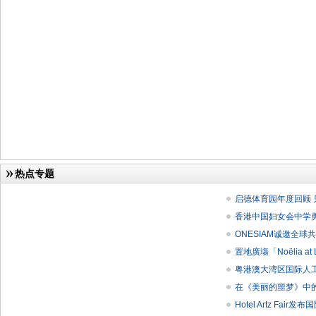
热点专题
启德体育园年度回顾
香港中国妇女会中学勇夺
ONESIAM诚邀全球共
置地廣塲「Noëlia at L
粤港澳大湾区国际人工
在《美丽的噩梦》中的精彩
Hotel Artz Fair