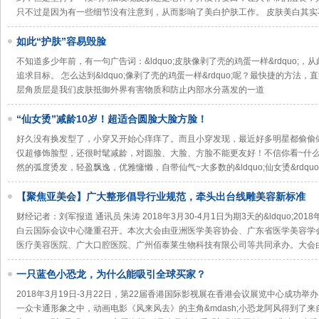
只不过是因为有一些细节没有注意到，从而影响了美白护肤工作。 皮肤美白其实
如此“护肤”容易毁脸
不知道多少年前，有一句广告词：&ldquo;皮肤像剥了壳的鸡蛋一样&rdquo;
追求目标。 怎么达到&ldquo;像剥了壳的鸡蛋一样&rdquo;呢？最快捷的方法，直接&
层角质层是我们皮肤抵御外界有害物质和防止内部水分蒸发的一道
“仙女烫”减龄10岁！超适合圆脸大脸方脸！
好久没有换发型了，小穿又开始心痒痒了。而且小穿发现，最近好多明星都偷偷做了&ld
仅超修饰脸型，还很时髦减龄，对圆脸、大脸、方脸不能更友好！不信你看~什
然的弧度烫发，轻盈飘逸，优雅慵懒，自带仙气~大多数的&ldquo;仙女烫&rdquo
【聚焦亚美会】广大整形倡导行业规范，牵头出台线雕美容新标准
财经记者：刘军报道 通讯员 朱涛 2018年3月30-4月1日为期3天的&ldquo;201
白云国际会议中心隆重召开。本次大会由亚洲医学美容协会、广东省医学美容学
医疗美容医院、广大口腔医院、广州佰泰莱生物科技有限公司等共同承办。大会
一只蓝色小恐龙，为什么能吸引全球买家？
2018年3月19日-3月22日，第22届香港国际影视展在香港会议展览中心成功举办
一众卡通形象之中，动画电影《风来风去》的主角&mdash;小恐龙阿风得到了来自