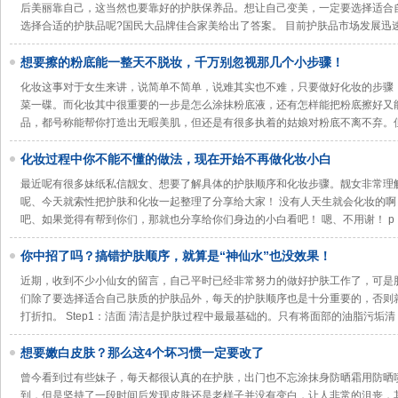
后美丽靠自己，这当然也要靠好的护肤保养品。想让自己变美，一定要选择适合
选择合适的护肤品呢?国民大品牌佳合家美给出了答案。 目前护肤品市场发展迅
想要擦的粉底能一整天不脱妆，千万别忽视那几个小步骤！
化妆这事对于女生来讲，说简单不简单，说难其实也不难，只要做好化妆的步骤
菜一碟。而化妆其中很重要的一步是怎么涂抹粉底液，还有怎样能把粉底擦好又
品，都号称能帮你打造出无暇美肌，但还是有很多执着的姑娘对粉底不离不弃。
化妆过程中你不能不懂的做法，现在开始不再做化妆小白
最近呢有很多妹纸私信靓女、想要了解具体的护肤顺序和化妆步骤。靓女非常理
呢、今天就索性把护肤和化妆一起整理了分享给大家！ 没有人天生就会化妆的啊
吧、如果觉得有帮到你们，那就也分享给你们身边的小白看吧！ 嗯、不用谢！ p
你中招了吗？搞错护肤顺序，就算是“神仙水”也没效果！
近期，收到不少小仙女的留言，自己平时已经非常努力的做好护肤工作了，可是
们除了要选择适合自己肤质的护肤品外，每天的护肤顺序也是十分重要的，否则就算是&l
打折扣。 Step1：洁面 清洁是护肤过程中最最基础的。只有将面部的油脂污垢清
想要嫩白皮肤？那么这4个坏习惯一定要改了
曾今看到过有些妹子，每天都很认真的在护肤，出门也不忘涂抹身防晒霜用防晒
到，但是坚持了一段时间后发现皮肤还是老样子并没有变白，让人非常的沮丧，