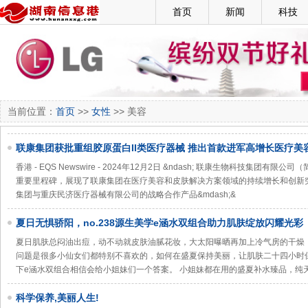
首页
新闻
科技
当前位置：
首页
>>
女性
>> 美容
联康集团获批重组胶原蛋白II类医疗器械 推出首款进军高增长医疗美
——肌颜态®
香港 - EQS Newswire - 2024年12月2日 &ndash; 联康生物科技集团有
重要里程碑，展现了联康集团在医疗美容和皮肤解决方案领域的持续增长和创新突破
集团与重庆民济医疗器械有限公司的战略合作产品&mdash;&
夏日无惧骄阳，no.238源生美学e涵水双组合助力肌肤绽放闪耀光彩
夏日肌肤总闷油出痘，动不动就皮肤油腻花妆，大太阳曝晒再加上冷气房的干燥
问题是很多小仙女们都特别不喜欢的，如何在盛夏保持美丽，让肌肤二十四小时保持
下e涵水双组合相信会给小姐妹们一个答案。 小姐妹都在用的盛夏补水臻品，纯
科学保养,美丽人生!