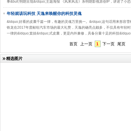
事&bull;明朗呈现&rdquo;主题海报 《风来风去》系明朗影视原创IP，讲述了小
年轻就该玩科技 天逸来唤醒你的科技灵魂
&ldquo;好看的皮囊千篇一律，有趣的灵魂万里挑一。&rdquo;这句话用来形
铁龙在2017年度献给汽车市场的最大礼赞，天逸的确亮点颇多，不仅具有年轻
一律的&ldquo;套娃&rdquo;式皮囊，更是内外兼修，具备分量十足的科技&ldquo
首页
上一页
1
下一页
尾页
精选图片